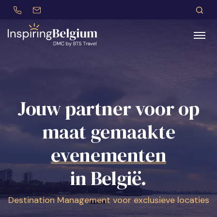
+32 (0)479 30 77 62
incentives@btstravel.be
NL
Z
Zoeken
Jouw partner voor op
maat gemaakte
congres
in België.
Destination Management voor exclusieve locaties