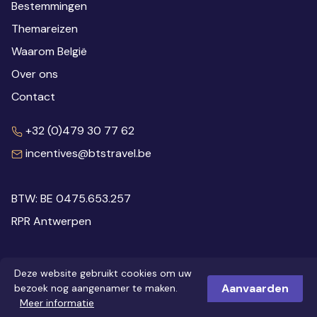
Bestemmingen
Themareizen
Waarom België
Over ons
Contact
+32 (0)479 30 77 62
incentives@btstravel.be
BTW: BE 0475.653.257
RPR Antwerpen
Deze website gebruikt cookies om uw
Disclaimer
Privacy
Cookies
Aanvaarden
bezoek nog aangenamer te maken.
© 2026 Inspiring Belgium
Webdesign: Robarov
Meer informatie