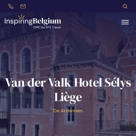
+32 (0)479 30 77 62
incentives@btstravel.be
NL
Z
Zoeken
Van der Valk Hotel Sélys
Liège
De Ardennen