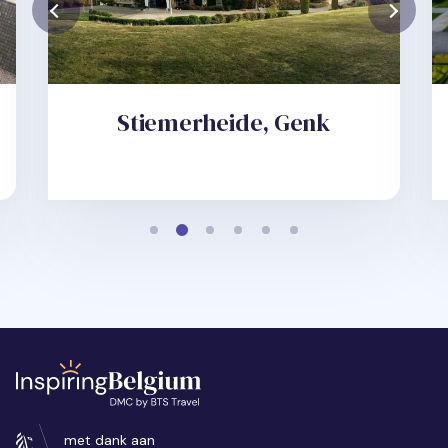
, Genk
Terhills hotel,
Maasmechelen
met dank aan