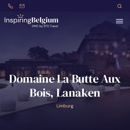
+32 (0)479 30 77 62
incentives@btstravel.be
NL
Z
Zoeken
Domaine La Butte Aux
Bois, Lanaken
Limburg