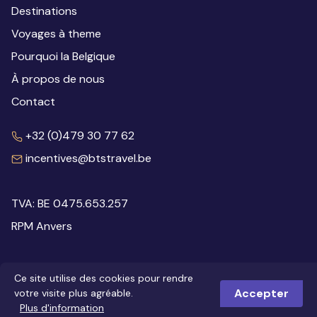
Destinations
Voyages à theme
Pourquoi la Belgique
À propos de nous
Contact
+32 (0)479 30 77 62
incentives@btstravel.be
TVA: BE 0475.653.257
RPM Anvers
Ce site utilise des cookies pour rendre
Disclaimer
Privacy
Cookies
Accepter
votre visite plus agréable.
© 2026 Inspiring Belgium
Webdesign: Robarov
Plus d'information