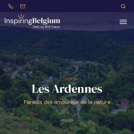
+32 (0)479 30 77 62
incentives@btstravel.be
FR
R
Recherchez
Les Ardennes
Paradis des amoureux de la nature